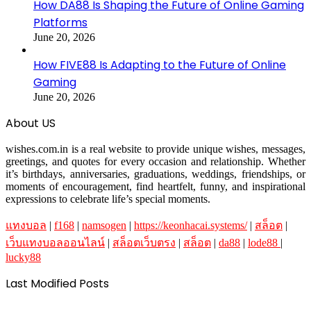
How DA88 Is Shaping the Future of Online Gaming
Platforms
June 20, 2026
How FIVE88 Is Adapting to the Future of Online
Gaming
June 20, 2026
About US
wishes.com.in is a real website to provide unique wishes, messages,
greetings, and quotes for every occasion and relationship. Whether
it’s birthdays, anniversaries, graduations, weddings, friendships, or
moments of encouragement, find heartfelt, funny, and inspirational
expressions to celebrate life’s special moments.
แทงบอล
|
f168
|
namsogen
|
https://keonhacai.systems/
|
สล็อต
|
เว็บแทงบอลออนไลน์
|
สล็อตเว็บตรง
|
สล็อต
|
da88
|
lode88
|
lucky88
Last Modified Posts