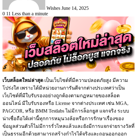
Wishes
June 14, 2025
0
11
Less than a minute
เว็บสล็อตใหม่ล่าสุด
เป็นเว็บไซต์ที่มีความปลอดภัยสูง มีความ
โปร่งใส เพราะได้มีหน่วยงานการันตีจากต่างประเทศว่าเป็น
เว็บไซต์ที่มีใบรับรองอย่างถูกต้องตามกฏหมายของสล็อต
ออนไลน์ มีใบรับรองหรือ License จากต่างประเทศ เช่น MGA,
PAGCOR, หรือ BMM Testlabs ไม่มีการล็อกยูส แจกจริง ระบบ
น่าเชื่อถือได้เท่านี้ทุกการหมุนวงล้อหรือการรักษาเรื่องของ
ข้อมูลส่วนตัวก็ไม่มีการรั่วไหลแล้วและยังมีการแจกจ่ายรางวัลที่
เป็นธรรมอีกด้วยสามารถสร้างกำไรได้จริงและถอนออกออก