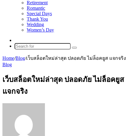
Retirement
Romantic
Special Days
Thank You
Wedding
Women’s Day
Random
Article
Search
for
Home
/
Blog
/
เว็บสล็อตใหม่ล่าสุด ปลอดภัย ไม่ล็อคยูส แจกจริง
Blog
เว็บสล็อตใหม่ล่าสุด ปลอดภัย ไม่ล็อคยูส
แจกจริง
Send
an
email