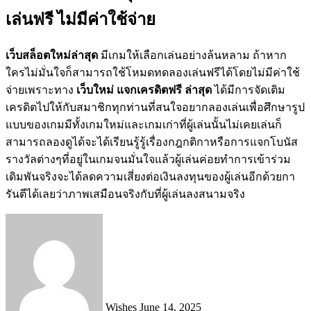
เล่นฟรี ไม่มีค่าใช้จ่าย
เว็บสล็อตใหม่ล่าสุด
มีเกมให้เลือกเล่นอย่างล้นหลาม ถ้าหาก
ใครไม่มั่นใจก็สามารถใช้โหมดทดลองเล่นฟรีได้โดยไม่มีค่าใช้
จ่ายเพราะทาง
เว็บใหม่ แจกเครดิตฟรี ล่าสุด
ได้มีการจัดเติม
เครดิตไปให้กับสมาชิกทุกท่านที่สนใจอยากลองเล่นเพื่อศึกษารูป
แบบของเกมมีทั้งเกมใหม่และเกมเก่าที่ผู้เล่นนั้นไม่เคยเล่นก็
สามารถลองดูได้จะได้เรียนรู้รู้เรื่องกฎกติกาหรือการแจกโบนัส
รางวัลต่างๆที่อยู่ในเกมจนมั่นใจแล้วผู้เล่นค่อยทำการเข้าร่วม
เดิมพันจริงจะได้ลดความเสี่ยงต่อเงินลงทุนของผู้เล่นอีกด้วยกา
รันตีได้เลยว่าภาพเสมือนจริงกับที่ผู้เล่นลงสนามจริง
Send
an
email
Wishes
June 14, 2025